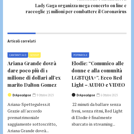
Lady Gaga organizza mega concerto on line e
raccoglie 35 milioni per combattere il Coronavirus
Articoli correlati
CANTANTI A-D
GOSSIP
POPPAROLE
Ariana Grande dovrà
Elodie: “Comunico alle
dare poco più di 1
donne e alla comunità
milione di dollari all’ex
LGBTQIA+”. Ecco Red
marito Dalton Gomez
Light – AUDIO e VIDEO
DrApocalypse
9 Ottobre 2023
DrApocalypse
6 Ottobre 2023
Ariana-Spetteguless.it
22 minuti da ballare senza
Grazie all'accordo
freni, senza ritmi, Red Light
prematrimoniale
di Elodie è finalmente
saggiamente sottoscritto,
sbarcato in streaming...
Ariana Grande dovrà...