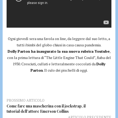
Ogni giovedì sera una favola on line, da leggere dal suo letto, a
tutti i bimbi del globo chiusi in casa causa pandemia.
Dolly Parton ha inaugurato la sua nuova rubrica Youtube
,
con la prima lettura di “The Little Engine That Could”, fiaba del
1930. Cresciuti, cullati e letteralmente coccolati da
Dolly
Parton
. Il culo dei pischelli di oggi.
PROSSIMO ARTICOLO
Come fare una mascherina con il jockstrap, il
tutorial dell’attore Emerson Collins
ARTICOLO PRECEDENTE