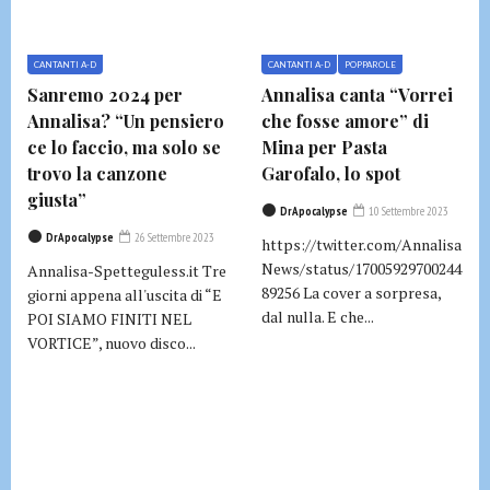
CANTANTI A-D
CANTANTI A-D
POPPAROLE
Sanremo 2024 per
Annalisa canta “Vorrei
Annalisa? “Un pensiero
che fosse amore” di
ce lo faccio, ma solo se
Mina per Pasta
trovo la canzone
Garofalo, lo spot
giusta”
DrApocalypse
10 Settembre 2023
DrApocalypse
26 Settembre 2023
https://twitter.com/Annalisa
News/status/17005929700244
Annalisa-Spetteguless.it Tre
89256 La cover a sorpresa,
giorni appena all'uscita di “E
dal nulla. E che...
POI SIAMO FINITI NEL
VORTICE”, nuovo disco...