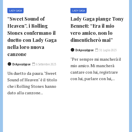
LADY GAGA
LADY GAGA
“Sweet Sound of
Lady Gaga piange Tony
Heaven”, i Rolling
Bennett: “Era il mio
Stones confermano il
vero amico, non lo
duetto con Lady Gaga
dimenticherò mai”
nella loro nuova
DrApocalypse
31 Luglio 2023
canzone
"Per sempre mi mancherà il
DrApocalypse
6 Settembre 2023
mio amico. Mi mancherà
cantare con lui, registrare
Un duetto da paura. "Sweet
con lui, parlare con lui,...
Sound of Heaven" è il titolo
che i Rolling Stones hanno
dato alla canzone...