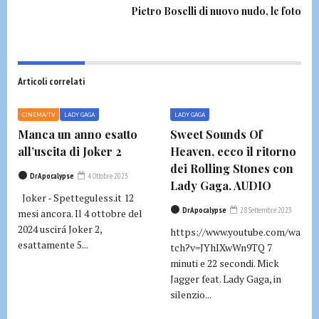
Pietro Boselli di nuovo nudo, le foto
Articoli correlati
CINEMA/TV
LADY GAGA
LADY GAGA
Manca un anno esatto
Sweet Sounds Of
all’uscita di Joker 2
Heaven, ecco il ritorno
dei Rolling Stones con
DrApocalypse
4 Ottobre 2023
Lady Gaga. AUDIO
Joker - Spetteguless.it 12
DrApocalypse
28 Settembre 2023
mesi ancora. Il 4 ottobre del
2024 uscirá Joker 2,
https://www.youtube.com/wa
esattamente 5...
tch?v=JYhIXwWn9TQ 7
minuti e 22 secondi. Mick
Jagger feat. Lady Gaga, in
silenzio...