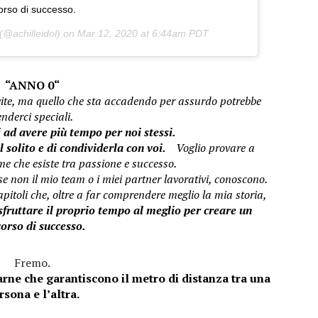
orso di successo.
(@achilleidol) on
Mar 12, 2020 at 6:44am PDT
“ANNO 0“
ite,
ma quello che sta accadendo per assurdo potrebbe
enderci speciali.
 ad avere più tempo per noi stessi.
l solito e di condividerla con voi.
Voglio provare a
me che esiste tra passione e successo.
 non il mio team o i miei partner lavorativi, conoscono.
pitoli che, oltre a far comprendere meglio la mia storia,
fruttare il proprio tempo al meglio per creare un
orso di successo.
Fremo.
rne che garantiscono il metro di distanza tra una
rsona e l’altra.