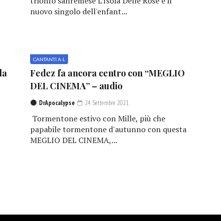
trionfo sanremese L'Isola Delle Rose è il
nuovo singolo dell'enfant...
CANTANTI A-L
la
Fedez fa ancora centro con “MEGLIO
DEL CINEMA” – audio
DrApocalypse
24 Settembre 2021
Tormentone estivo con Mille, più che
papabile tormentone d'autunno con questa
MEGLIO DEL CINEMA,...