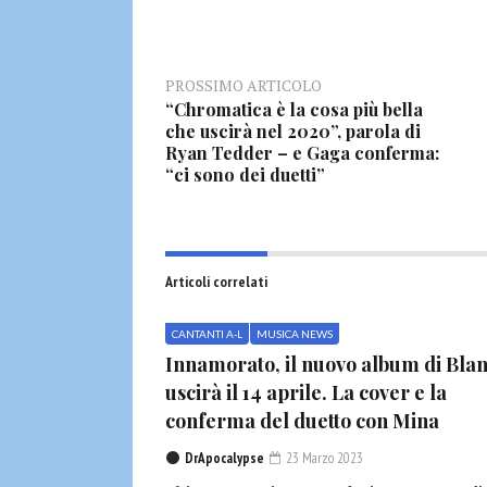
PROSSIMO ARTICOLO
“Chromatica è la cosa più bella
che uscirà nel 2020”, parola di
Ryan Tedder – e Gaga conferma:
“ci sono dei duetti”
Articoli correlati
CANTANTI A-L
MUSICA NEWS
Innamorato, il nuovo album di Bla
uscirà il 14 aprile. La cover e la
conferma del duetto con Mina
DrApocalypse
23 Marzo 2023