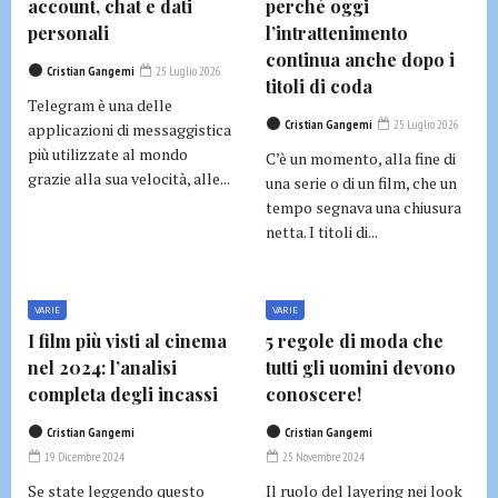
account, chat e dati
perché oggi
personali
l’intrattenimento
continua anche dopo i
Cristian Gangemi
25 Luglio 2026
titoli di coda
Telegram è una delle
Cristian Gangemi
25 Luglio 2026
applicazioni di messaggistica
più utilizzate al mondo
C’è un momento, alla fine di
grazie alla sua velocità, alle...
una serie o di un film, che un
tempo segnava una chiusura
netta. I titoli di...
VARIE
VARIE
I film più visti al cinema
5 regole di moda che
nel 2024: l’analisi
tutti gli uomini devono
completa degli incassi
conoscere!
Cristian Gangemi
Cristian Gangemi
19 Dicembre 2024
25 Novembre 2024
Se state leggendo questo
Il ruolo del layering nei look