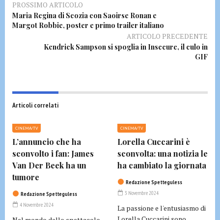
PROSSIMO ARTICOLO
Maria Regina di Scozia con Saoirse Ronan e
Margot Robbie, poster e primo trailer italiano
ARTICOLO PRECEDENTE
Kendrick Sampson si spoglia in Insecure, il culo in
GIF
Articoli correlati
CINEMA/TV
CINEMA/TV
L’annuncio che ha
Lorella Cuccarini è
sconvolto i fan: James
sconvolta: una notizia le
Van Der Beek ha un
ha cambiato la giornata
tumore
Redazione Spetteguless
3 Novembre 2024
Redazione Spetteguless
4 Novembre 2024
La passione e l'entusiasmo di
Lorella Cuccarini sono
Nel mondo dello spettacolo,