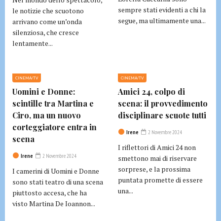
sempre stati evidenti a chi la
le notizie che scuotono
segue, ma ultimamente una...
arrivano come un’onda
silenziosa, che cresce
lentamente...
CINEMA/TV
CINEMA/TV
Uomini e Donne:
Amici 24, colpo di
scintille tra Martina e
scena: il provvedimento
Ciro, ma un nuovo
disciplinare scuote tutti
corteggiatore entra in
Irene
2 Novembre 2024
scena
I riflettori di Amici 24 non
Irene
2 Novembre 2024
smettono mai di riservare
sorprese, e la prossima
I camerini di Uomini e Donne
puntata promette di essere
sono stati teatro di una scena
una...
piuttosto accesa, che ha
visto Martina De Ioannon...