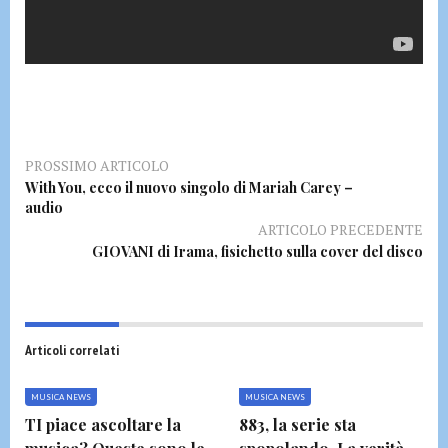
PROSSIMO ARTICOLO
With You, ecco il nuovo singolo di Mariah Carey –
audio
ARTICOLO PRECEDENTE
GIOVANI di Irama, fisichetto sulla cover del disco
Articoli correlati
MUSICA NEWS
MUSICA NEWS
TI piace ascoltare la
883, la serie sta