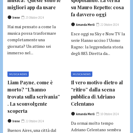
musica? Queste sono le
spopolando. La verità
migliori app da usare
su Mauro Repetto: cosa
fa davvero oggi
Irene
23 Ottobre 2024
Amanda Merli
22 Ottobre 2024
Hai mai pensato a come la
musica possa trasformare
Esce oggi su Sky e Now TV la
completamente una
serie Hanno ucciso l'Uomo
giornata? Un attimo sei
Ragno: la leggendaria storia
immerso nel...
degli 883. Diretta da...
MUSICA NEWS
MUSICA NEWS
Liam Payne, come è
Il vero motivo dietro al
morto? “L’hanno
“ritiro” dalla scena
trovata sulla scrivania”
pubblica di Adriano
. La sconvolgente
Celentano
scoperta
Amanda Merli
10 Ottobre 2024
Irene
22 Ottobre 2024
Da ormai molto tempo
Adriano Celentano sembra
Buenos Aires, una città dal