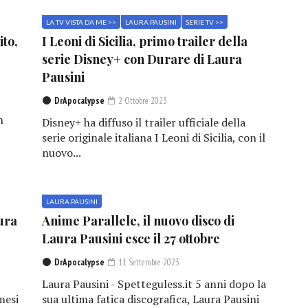
LA TV VISTA DA ME >>
LAURA PAUSINI
SERIE TV >>
ito,
I Leoni di Sicilia, primo trailer della
serie Disney+ con Durare di Laura
Pausini
DrApocalypse
2 Ottobre 2023
n
Disney+ ha diffuso il trailer ufficiale della
serie originale italiana I Leoni di Sicilia, con il
nuovo...
LAURA PAUSINI
ura
Anime Parallele, il nuovo disco di
Laura Pausini esce il 27 ottobre
DrApocalypse
11 Settembre 2023
Laura Pausini - Spetteguless.it 5 anni dopo la
mesi
sua ultima fatica discografica, Laura Pausini