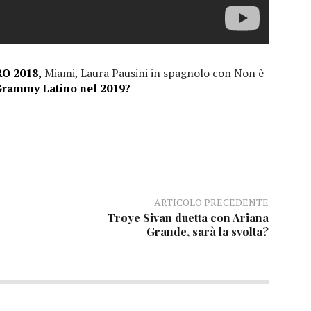
O 2018,
Miami, Laura Pausini in spagnolo con Non è
Grammy Latino nel 2019?
ARTICOLO PRECEDENTE
Troye Sivan duetta con Ariana
Grande, sarà la svolta?