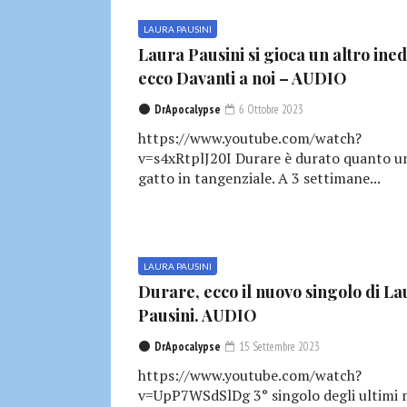
LAURA PAUSINI
Laura Pausini si gioca un altro ined
ecco Davanti a noi – AUDIO
DrApocalypse
6 Ottobre 2023
https://www.youtube.com/watch?
v=s4xRtplJ20I Durare è durato quanto u
gatto in tangenziale. A 3 settimane...
LAURA PAUSINI
Durare, ecco il nuovo singolo di La
Pausini. AUDIO
DrApocalypse
15 Settembre 2023
https://www.youtube.com/watch?
v=UpP7WSdSlDg 3° singolo degli ultimi 