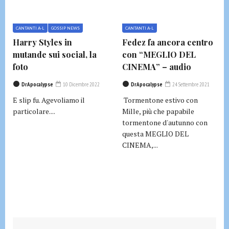
CANTANTI A-L
GOSSIP NEWS
CANTANTI A-L
Harry Styles in
Fedez fa ancora centro
mutande sui social, la
con “MEGLIO DEL
foto
CINEMA” – audio
DrApocalypse
10 Dicembre 2022
DrApocalypse
24 Settembre 2021
E slip fu. Agevoliamo il
Tormentone estivo con
particolare....
Mille, più che papabile
tormentone d'autunno con
questa MEGLIO DEL
CINEMA,...