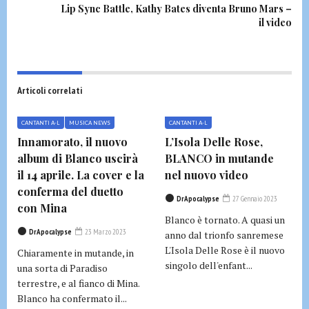
Lip Sync Battle, Kathy Bates diventa Bruno Mars –
il video
Articoli correlati
CANTANTI A-L
MUSICA NEWS
CANTANTI A-L
Innamorato, il nuovo
L’Isola Delle Rose,
album di Blanco uscirà
BLANCO in mutande
il 14 aprile. La cover e la
nel nuovo video
conferma del duetto
DrApocalypse
27 Gennaio 2023
con Mina
Blanco è tornato. A quasi un
DrApocalypse
23 Marzo 2023
anno dal trionfo sanremese
L'Isola Delle Rose è il nuovo
Chiaramente in mutande, in
singolo dell'enfant...
una sorta di Paradiso
terrestre, e al fianco di Mina.
Blanco ha confermato il...