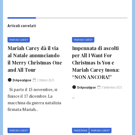
Articoli correlati
MARIAH CAREY
MARIAH CAREY
Mariah Carey dà il via
Impennata di ascolti
al Natale annunciando
per All I Want For
il Merry Christmas One
Christmas Is You e
and All Tour
Mariah Carey tuona:
“NON ANCORA!”
DrApocalypse
2 Ottobre 2023
DrApocalypse
3 Settembre 2023
Si parte il 15 novembre, si
finisce il 17 dicembre. La
...
macchina da guerra natalizia
firmata Mariah...
MARIAH CAREY
MADONNA
MARIAH CAREY