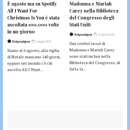
È agosto ma su Spotify
Madonna e Mariah
All I Want For
Carey nella Biblioteca
Christmas Is You è stata
del Congresso degli
ascoltata 100.000 volte
Stati Uniti
in un giorno
DrApocalypse
13 Aprile 2023
DrApocalypse
6 Agosto 2023
Due celebri lavori di
Madonna e Mariah Carey
Siamo al 6 agosto, alla vigilia
sono stati inclusi nella
di Natale mancano 140 giorni,
Biblioteca del Congresso, di
eppure nel mondo c'è chi
fatto la...
ascolta All I Want...