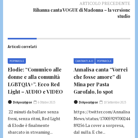
ARTICOLO PRECEDENTE
Rihanna canta VOGUE di Madonna – la versione
studio
Articoli correlati
POPPAROLE
CANTANTI A-D
POPPAROLE
Elodie: “Comunico alle
Annalisa canta “Vorrei
donne e alla comunità
che fosse amore” di
LGBTQIA+”. Ecco Red
Mina per Pasta
Light – AUDIO e VIDEO
Garofalo, lo spot
DrApocalypse
6 Ottobre 2023
DrApocalypse
10 Settembre 2023
22 minuti da ballare senza
https://twitter.com/Annalisa
freni, senza ritmi, Red Light
News/status/17005929700244
di Elodie è finalmente
89256 La cover a sorpresa,
sbarcato in streaming...
dal nulla. E che...