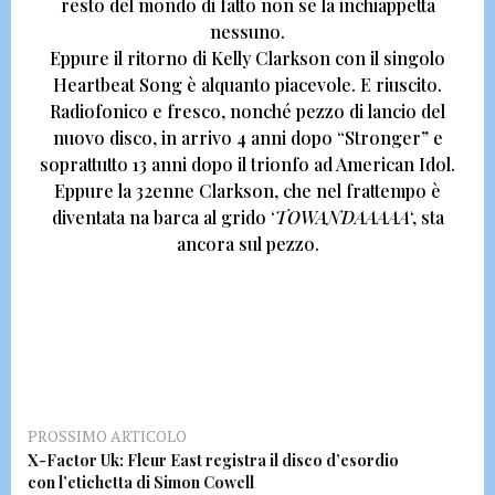
resto del mondo di fatto non se la inchiappetta
nessuno.
Eppure il ritorno di
Kelly Clarkson con il singolo
Heartbeat Song
è alquanto piacevole. E riuscito.
Radiofonico e fresco, nonché pezzo di lancio del
nuovo disco, in arrivo 4 anni dopo “
Stronger
” e
soprattutto 13 anni dopo il trionfo ad American Idol.
Eppure la 32enne Clarkson, che nel frattempo è
diventata na barca al grido ‘
TOWANDAAAAA
‘, sta
ancora sul pezzo.
PROSSIMO ARTICOLO
X-Factor Uk: Fleur East registra il disco d’esordio
con l’etichetta di Simon Cowell