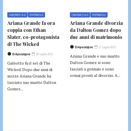
CANTANTI A-D
POPPAROLE
CANTANTI A-D
POPPAROLE
Ariana Grande fa ora
Ariana Grande divorzia
coppia con Ethan
da Dalton Gomez dopo
Slater, co-protagonista
due anni di matrimonio
di The Wicked
DrApocalypse
17 Luglio 2023
DrApocalypse
20 Luglio 2023
Ariana Grande e suo marito
Dalton Gomez si sono
Galeotto fu il set di The
lasciati a gennaio e sono
Wicked. Dopo due anni di
ormai pronti al divorzio. A...
nozze Ariana Grande ha
lasciato suo marito Dalton
Gomez...