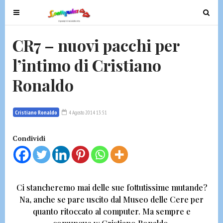
T
T
o
o
g
g
CR7 – nuovi pacchi per
g
g
l’intimo di Cristiano
l
l
e
e
Ronaldo
n
n
a
a
v
v
Cristiano Ronaldo
4 Agosto 2014 13:51
i
i
g
g
Condividi
a
a
t
t
i
i
o
o
Ci stancheremo mai delle sue fottutissime mutande?
n
n
Na, anche se pare uscito dal Museo delle Cere per
quanto ritoccato al computer
. Ma sempre e