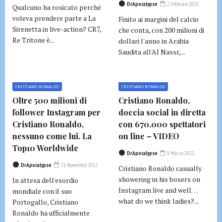
DrApocalypse
2 Febbraio 2023
Qualcuno ha rosicato perché
voleva prendere parte a La
Finito ai margini del calcio
Sirenetta in live-action? CR7,
che conta, con 200 milioni di
Re Tritone è...
dollari l'anno in Arabia
Saudita all'Al Nassr,...
CRISTIANO RONALDO
CRISTIANO RONALDO
Oltre 500 milioni di
Cristiano Ronaldo,
follower Instagram per
doccia social in diretta
Cristiano Ronaldo,
con 670.000 spettatori
nessuno come lui. La
on line – VIDEO
Top10 Worldwide
DrApocalypse
9 Marzo 2022
DrApocalypse
21 Novembre 2022
Cristiano Ronaldo casually
showering in his boxers on
In attesa dell'esordio
Instagram live and well…
mondiale con il suo
what do we think ladies?...
Portogallo, Cristiano
Ronaldo ha ufficialmente