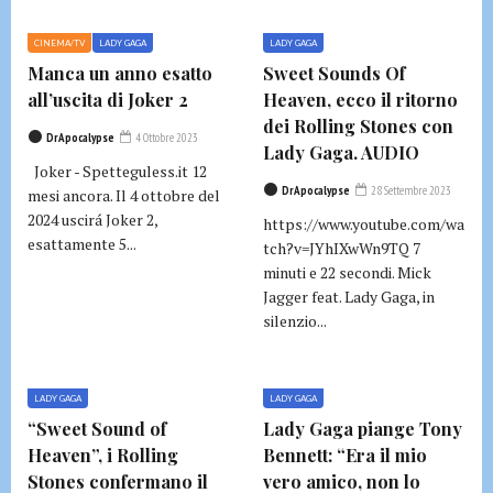
CINEMA/TV
LADY GAGA
LADY GAGA
Manca un anno esatto
Sweet Sounds Of
all’uscita di Joker 2
Heaven, ecco il ritorno
dei Rolling Stones con
DrApocalypse
4 Ottobre 2023
Lady Gaga. AUDIO
Joker - Spetteguless.it 12
DrApocalypse
28 Settembre 2023
mesi ancora. Il 4 ottobre del
2024 uscirá Joker 2,
https://www.youtube.com/wa
esattamente 5...
tch?v=JYhIXwWn9TQ 7
minuti e 22 secondi. Mick
Jagger feat. Lady Gaga, in
silenzio...
LADY GAGA
LADY GAGA
“Sweet Sound of
Lady Gaga piange Tony
Heaven”, i Rolling
Bennett: “Era il mio
Stones confermano il
vero amico, non lo