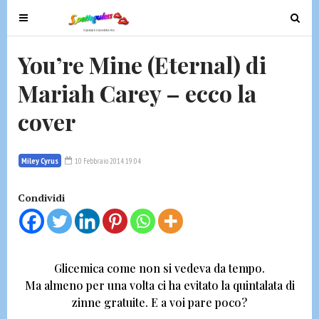
T
T
o
o
g
g
You’re Mine (Eternal) di
g
g
Mariah Carey – ecco la
l
l
e
e
cover
n
n
a
a
v
v
Miley Cyrus
10 Febbraio 2014 19:04
i
i
g
g
Condividi
a
a
t
t
i
i
o
o
Glicemica come non si vedeva da tempo.
n
n
Ma almeno per una volta ci ha evitato la quintalata di
zinne gratuite
. E a voi pare poco?