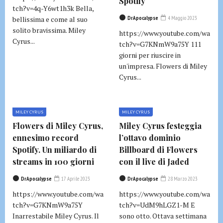
Spotify
tch?v=4q-Y6wt1h3k Bella,
bellissima e come al suo
DrApocalypse
4 Maggio 2023
solito bravissima. Miley
https://www.youtube.com/wa
Cyrus...
tch?v=G7KNmW9a75Y 111
giorni per riuscire in
un'impresa. Flowers di Miley
Cyrus...
MILEY CYRUS
MILEY CYRUS
Flowers di Miley Cyrus,
Miley Cyrus festeggia
ennesimo record
l’ottavo dominio
Spotify. Un miliardo di
Billboard di Flowers
streams in 100 giorni
con il live di Jaded
DrApocalypse
17 Aprile 2023
DrApocalypse
28 Marzo 2023
https://www.youtube.com/wa
https://www.youtube.com/wa
tch?v=G7KNmW9a75Y
tch?v=UdM9hLGZ1-M E
Inarrestabile Miley Cyrus. Il
sono otto. Ottava settimana