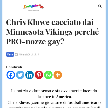
T
T
o
o
g
g
Chris Kluwe cacciato dai
g
g
Minnesota Vikings perché
l
l
e
e
PRO-nozze gay?
n
n
a
a
v
v
Varie
5 Gennaio 2014 13:55
i
i
g
g
Condividi
a
a
t
t
i
i
o
o
La notizia è clamorosa e sta ovviamente facendo
n
n
clamore in America.
Chris Kluwe
, 32enne giocatore di football americano