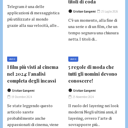
titoli di coda
Telegram è una delle
Cristian Gangemi
25 Luglio 2026
applicazioni di messaggistica
più utilizzate al mondo
C’è un momento, alla fine di
grazie alla sua velocità, alle...
una serie o di un film, che un
tempo segnava una chiusura
netta. I titoli di...
VARIE
VARIE
I film più visti al cinema
5 regole di moda che
nel 2024: l’analisi
tutti gli uomini devono
completa degli incassi
conoscere!
Cristian Gangemi
Cristian Gangemi
19 Dicembre 2024
25 Novembre 2024
Se state leggendo questo
Il ruolo del layering nei look
articolo sarete
moderni Negli ultimi anni, il
probabilmente anche
layering, ovvero l’arte di
appassionati di cinema, viene
sovrapporre più...