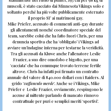
statunitense nel ruolo di punter,
193 cm per 98 kg di
muscoli, è stato cacciato dai Minnesota Vikings
solo e
soltanto perché ha più volte pubblicamente esternato
il proprio
SI’ ai matrimoni gay.
Mike Priefer, accusato di commenti anti-gay durante
gli allentamenti nonché coordinatore speciale del
team, sarebbe colui che ha fatto fuori Chris,
per una
denuncia sportiva che ha ‘obbligato’ i Vikings ad
avviare un’indagine interna per testarne la veridicità.
Tra gli accusati da Kluwe anche l’allenatore
Leslie
Frazier
, a suo dire omofobo e bigotto, per una
‘cacciata’ che ha comunque trovato terrene fertile
altrove. Chris ha infatti poi firmato un contratto
annuale del valore di
840.000 dollari con i Raiders.
Al
grido ‘
vaffanculo merde
‘. Anche se i
Vikings, Mike
Priefer e Leslie Frazier,
ovviamente, respingono le
accuse al mittente parlando di mancato rinnovo
contrattuale per puri e semplici meriti ‘sportivi’.