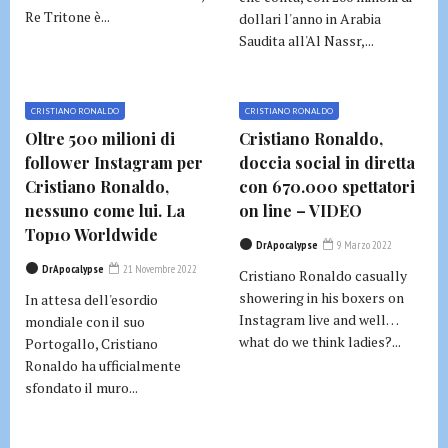
Re Tritone è...
dollari l'anno in Arabia
Saudita all'Al Nassr,...
CRISTIANO RONALDO
CRISTIANO RONALDO
Oltre 500 milioni di
Cristiano Ronaldo,
follower Instagram per
doccia social in diretta
Cristiano Ronaldo,
con 670.000 spettatori
nessuno come lui. La
on line – VIDEO
Top10 Worldwide
DrApocalypse
9 Marzo 2022
DrApocalypse
21 Novembre 2022
Cristiano Ronaldo casually
showering in his boxers on
In attesa dell'esordio
Instagram live and well…
mondiale con il suo
what do we think ladies?...
Portogallo, Cristiano
Ronaldo ha ufficialmente
sfondato il muro...