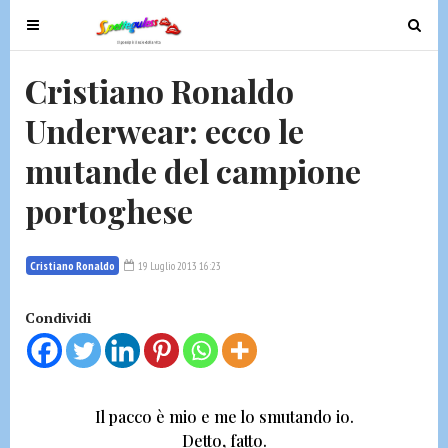
T
T
o
o
g
g
Cristiano Ronaldo
g
g
Underwear: ecco le
l
l
e
e
mutande del campione
n
n
a
a
portoghese
v
v
i
i
g
g
Cristiano Ronaldo
19 Luglio 2013 16:23
a
a
t
t
Condividi
i
i
o
o
n
n
Il pacco è mio e me lo smutando io.
Detto, fatto.