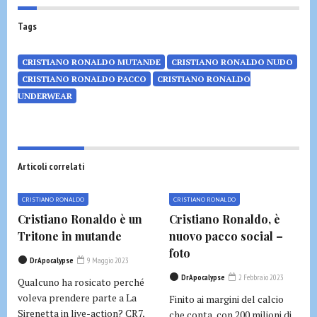
Tags
CRISTIANO RONALDO MUTANDE
CRISTIANO RONALDO NUDO
CRISTIANO RONALDO PACCO
CRISTIANO RONALDO
UNDERWEAR
Articoli correlati
CRISTIANO RONALDO
CRISTIANO RONALDO
Cristiano Ronaldo è un
Cristiano Ronaldo, è
Tritone in mutande
nuovo pacco social –
foto
DrApocalypse
9 Maggio 2023
DrApocalypse
2 Febbraio 2023
Qualcuno ha rosicato perché
voleva prendere parte a La
Finito ai margini del calcio
Sirenetta in live-action? CR7,
che conta, con 200 milioni di