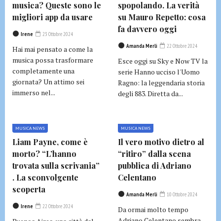
musica? Queste sono le
spopolando. La verità
migliori app da usare
su Mauro Repetto: cosa
fa davvero oggi
Irene
23 Ottobre 2024
Amanda Merli
22 Ottobre 2024
Hai mai pensato a come la
musica possa trasformare
Esce oggi su Sky e Now TV la
completamente una
serie Hanno ucciso l'Uomo
giornata? Un attimo sei
Ragno: la leggendaria storia
immerso nel...
degli 883. Diretta da...
MUSICA NEWS
MUSICA NEWS
Liam Payne, come è
Il vero motivo dietro al
morto? “L’hanno
“ritiro” dalla scena
trovata sulla scrivania”
pubblica di Adriano
. La sconvolgente
Celentano
scoperta
Amanda Merli
10 Ottobre 2024
Irene
22 Ottobre 2024
Da ormai molto tempo
Adriano Celentano sembra