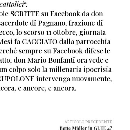
cattolici
“.
role SCRITTE su Facebook da
don
acerdote di Pagnano, frazione di
cco, lo scorso 11 ottobre, giornata
Mesi fa CACCIATO dalla parrocchia
perché sempre su Facebook difese le
fatto, don Mario Bonfanti ora vede e
un colpo solo la millenaria ipocrisia
il CUPOLONE intervenga nuovamente,
cora, e ancore, e ancora.
ARTICOLO PRECEDENTE
Bette Midler in GLEE 4?