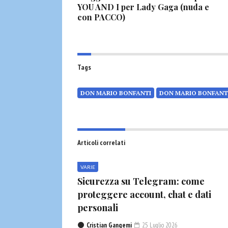
YOU AND I per Lady Gaga (nuda e
con PACCO)
Tags
DON MARIO BONFANTI
DON MARIO BONFANT
Articoli correlati
VARIE
Sicurezza su Telegram: come
proteggere account, chat e dati
personali
Cristian Gangemi
25 Luglio 2026