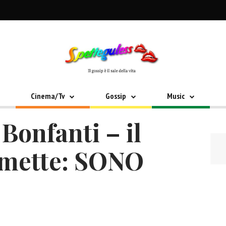
Cinema/Tv
Gossip
Music
Bonfanti – il
mmette: SONO