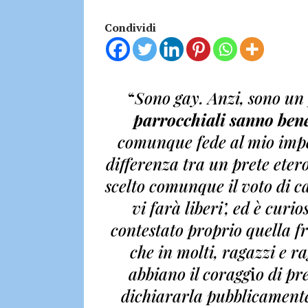
Condividi
“
Sono gay. Anzi, sono un
parrocchiali sanno ben
comunque fede al mio impe
differenza tra un prete ete
scelto comunque il voto di ca
vi farà liberi’, ed è curi
contestato proprio quella 
che in molti, ragazzi e ra
abbiano il coragg
i
o di pr
dichiararla pubblicamente