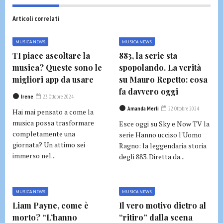
Articoli correlati
MUSICA NEWS
MUSICA NEWS
TI piace ascoltare la
883, la serie sta
musica? Queste sono le
spopolando. La verità
migliori app da usare
su Mauro Repetto: cosa
fa davvero oggi
Irene
23 Ottobre 2024
Amanda Merli
22 Ottobre 2024
Hai mai pensato a come la
musica possa trasformare
Esce oggi su Sky e Now TV la
completamente una
serie Hanno ucciso l'Uomo
giornata? Un attimo sei
Ragno: la leggendaria storia
immerso nel...
degli 883. Diretta da...
MUSICA NEWS
MUSICA NEWS
Liam Payne, come è
Il vero motivo dietro al
morto? “L’hanno
“ritiro” dalla scena