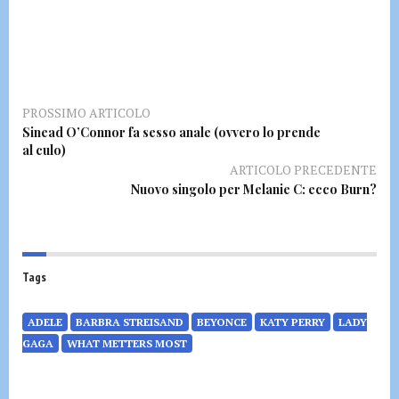
PROSSIMO ARTICOLO
Sinead O’Connor fa sesso anale (ovvero lo prende
al culo)
ARTICOLO PRECEDENTE
Nuovo singolo per Melanie C: ecco Burn?
Tags
ADELE
BARBRA STREISAND
BEYONCE
KATY PERRY
LADY
GAGA
WHAT METTERS MOST