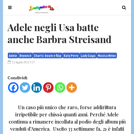
T
T
o
o
g
g
Adele negli Usa batte
g
g
anche Barbra Streisand
l
l
e
e
n
n
Adele
Beyoncè
Charts: boom e flop
Katy Perry
Lady Gaga
Musica News
a
a
31 Agosto 2011 9:57
v
v
i
i
Condividi
g
g
a
a
t
t
i
i
Un caso più unico che raro, forse addirittura
o
o
irripetibile per chissà quanti anni. Perché Adele
n
n
continua a rimanere incollata al podio degli album più
venduti d’America. Uscito 33 settimane fa,
21 è infatti