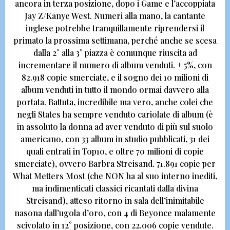
ancora in terza posizione, dopo i Game e l’accoppiata
Jay Z/Kanye West
. Numeri alla mano, la cantante
inglese potrebbe tranquillamente riprendersi il
primato la prossima settimana, perché anche se scesa
dalla 2° alla 3° piazza è comunque riuscita ad
incrementare il numero di album venduti.
+ 5%, con
82.918 copie smerciate, e il sogno dei 10 milioni di
album venduti in tutto il mondo ormai davvero alla
portata
. Battuta, incredibile ma vero, anche colei che
negli States ha sempre venduto cariolate di album
(è
in assoluto la donna ad aver venduto di più sul suolo
americano, con 33 album in studio pubblicati, 31 dei
quali entrati in Top10, e oltre 70 milioni di copie
smerciate),
ovvero
Barbra Streisand. 71.891 copie per
What Metters Most
(che NON ha al suo interno inediti,
ma indimenticati classici ricantati dalla divina
Streisand)
,
atteso ritorno in sala dell’inimitabile
nasona dall’ugola d’oro, con
4 di Beyonce malamente
scivolato in 12° posizione, con 22.006 copie vendute
.