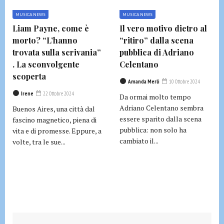
MUSICA NEWS
MUSICA NEWS
Liam Payne, come è
Il vero motivo dietro al
morto? “L’hanno
“ritiro” dalla scena
trovata sulla scrivania”
pubblica di Adriano
. La sconvolgente
Celentano
scoperta
Amanda Merli
10 Ottobre 2024
Irene
22 Ottobre 2024
Da ormai molto tempo
Adriano Celentano sembra
Buenos Aires, una città dal
essere sparito dalla scena
fascino magnetico, piena di
pubblica: non solo ha
vita e di promesse. Eppure, a
cambiato il...
volte, tra le sue...