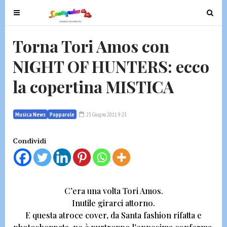
T
T
o
o
g
g
Torna Tori Amos con
g
g
NIGHT OF HUNTERS: ecco
l
l
e
e
la copertina MISTICA
n
n
a
a
v
v
Musica News
Popparole
23 Giugno 2011 9:23
i
i
g
g
Condividi
a
a
t
t
i
i
o
o
C’era una volta Tori Amos.
n
n
Inutile girarci attorno.
E questa atroce cover, da Santa fashion rifatta e