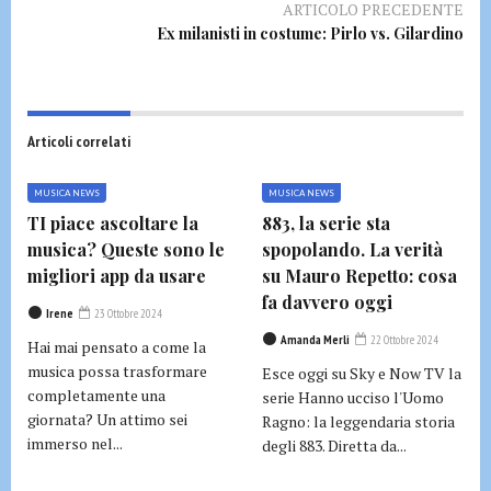
ARTICOLO PRECEDENTE
Ex milanisti in costume: Pirlo vs. Gilardino
Articoli correlati
MUSICA NEWS
MUSICA NEWS
TI piace ascoltare la
883, la serie sta
musica? Queste sono le
spopolando. La verità
migliori app da usare
su Mauro Repetto: cosa
fa davvero oggi
Irene
23 Ottobre 2024
Amanda Merli
22 Ottobre 2024
Hai mai pensato a come la
musica possa trasformare
Esce oggi su Sky e Now TV la
completamente una
serie Hanno ucciso l'Uomo
giornata? Un attimo sei
Ragno: la leggendaria storia
immerso nel...
degli 883. Diretta da...