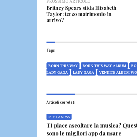
PROSSIMO ARTICOLO
Britney Spears sfida Elizabeth
Taylor: terzo matrimonio in
arrivo?
Tags
BORN THIS WAY
BORN THIS WAY ALBUM
BO
LADY GAGA
LADY GAGA
VENDITE ALBUM W
Articoli correlati
MUSICA NEWS
TI piace ascoltare la musica? Ques
sono le migliori app da usare