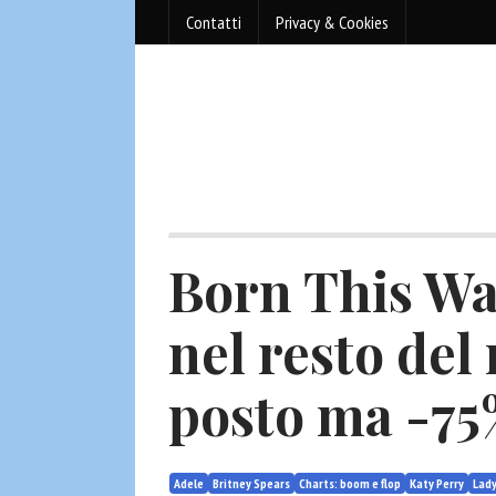
Contatti
Privacy & Cookies
Born This Wa
nel resto de
posto ma -75%
Adele
Britney Spears
Charts: boom e flop
Katy Perry
Lad