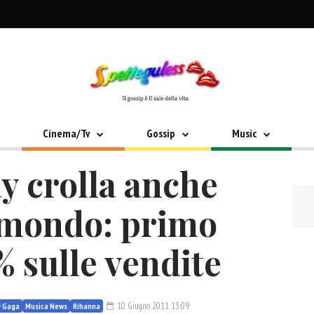
Cinema/Tv
Gossip
Music
y crolla anche
l mondo: primo
 sulle vendite
10 Giugno 2011 13:09
y Gaga
Musica News
Rihanna