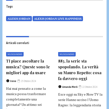
Tags
ALEXIS JORDAN
ALEXIS JORDAN LIVE HAPPINESS
Articoli correlati
MUSICA NEWS
MUSICA NEWS
TI piace ascoltare la
883, la serie sta
musica? Queste sono le
spopolando. La verità
migliori app da usare
su Mauro Repetto: cosa
fa davvero oggi
Irene
23 Ottobre 2024
Amanda Merli
22 Ottobre 2024
Hai mai pensato a come la
musica possa trasformare
Esce oggi su Sky e Now TV la
completamente una
serie Hanno ucciso l'Uomo
giornata? Un attimo sei
Ragno: la leggendaria storia