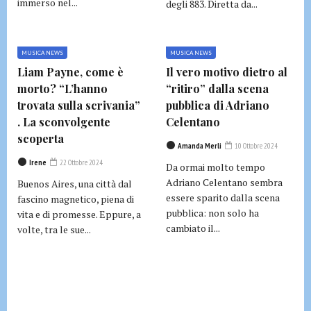
immerso nel...
degli 883. Diretta da...
MUSICA NEWS
MUSICA NEWS
Liam Payne, come è
Il vero motivo dietro al
morto? “L’hanno
“ritiro” dalla scena
trovata sulla scrivania”
pubblica di Adriano
. La sconvolgente
Celentano
scoperta
Amanda Merli
10 Ottobre 2024
Irene
22 Ottobre 2024
Da ormai molto tempo
Adriano Celentano sembra
Buenos Aires, una città dal
essere sparito dalla scena
fascino magnetico, piena di
pubblica: non solo ha
vita e di promesse. Eppure, a
cambiato il...
volte, tra le sue...