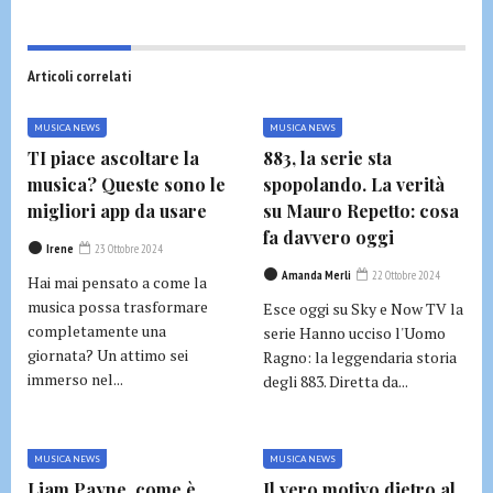
Articoli correlati
MUSICA NEWS
MUSICA NEWS
TI piace ascoltare la
883, la serie sta
musica? Queste sono le
spopolando. La verità
migliori app da usare
su Mauro Repetto: cosa
fa davvero oggi
Irene
23 Ottobre 2024
Amanda Merli
22 Ottobre 2024
Hai mai pensato a come la
musica possa trasformare
Esce oggi su Sky e Now TV la
completamente una
serie Hanno ucciso l'Uomo
giornata? Un attimo sei
Ragno: la leggendaria storia
immerso nel...
degli 883. Diretta da...
MUSICA NEWS
MUSICA NEWS
Liam Payne, come è
Il vero motivo dietro al