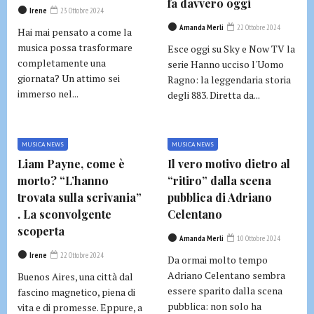
fa davvero oggi
Irene
23 Ottobre 2024
Amanda Merli
22 Ottobre 2024
Hai mai pensato a come la
musica possa trasformare
Esce oggi su Sky e Now TV la
completamente una
serie Hanno ucciso l'Uomo
giornata? Un attimo sei
Ragno: la leggendaria storia
immerso nel...
degli 883. Diretta da...
MUSICA NEWS
MUSICA NEWS
Liam Payne, come è
Il vero motivo dietro al
morto? “L’hanno
“ritiro” dalla scena
trovata sulla scrivania”
pubblica di Adriano
. La sconvolgente
Celentano
scoperta
Amanda Merli
10 Ottobre 2024
Irene
22 Ottobre 2024
Da ormai molto tempo
Adriano Celentano sembra
Buenos Aires, una città dal
essere sparito dalla scena
fascino magnetico, piena di
pubblica: non solo ha
vita e di promesse. Eppure, a