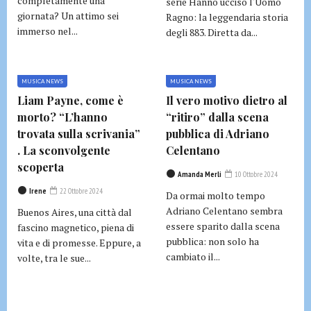
completamente una
serie Hanno ucciso l'Uomo
giornata? Un attimo sei
Ragno: la leggendaria storia
immerso nel...
degli 883. Diretta da...
MUSICA NEWS
MUSICA NEWS
Liam Payne, come è
Il vero motivo dietro al
morto? “L’hanno
“ritiro” dalla scena
trovata sulla scrivania”
pubblica di Adriano
. La sconvolgente
Celentano
scoperta
Amanda Merli
10 Ottobre 2024
Irene
22 Ottobre 2024
Da ormai molto tempo
Adriano Celentano sembra
Buenos Aires, una città dal
essere sparito dalla scena
fascino magnetico, piena di
pubblica: non solo ha
vita e di promesse. Eppure, a
cambiato il...
volte, tra le sue...