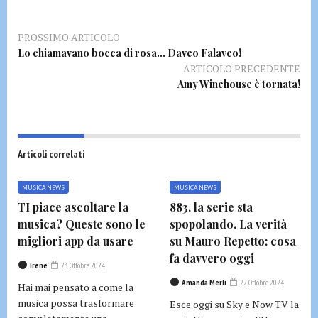
PROSSIMO ARTICOLO
Lo chiamavano bocca di rosa… Daveo Falaveo!
ARTICOLO PRECEDENTE
Amy Winehouse è tornata!
Articoli correlati
MUSICA NEWS
MUSICA NEWS
TI piace ascoltare la
883, la serie sta
musica? Queste sono le
spopolando. La verità
migliori app da usare
su Mauro Repetto: cosa
fa davvero oggi
Irene
23 Ottobre 2024
Amanda Merli
22 Ottobre 2024
Hai mai pensato a come la
musica possa trasformare
Esce oggi su Sky e Now TV la