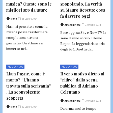
musica? Queste sono le
spopolando. La verità
migliori app da usare
su Mauro Repetto: cosa
fa davvero oggi
Irene
23 Ottobre 2024
Amanda Merli
22 Ottobre 2024
Hai mai pensato a come la
musica possa trasformare
Esce oggi su Sky e Now TV la
completamente una
serie Hanno ucciso l'Uomo
giornata? Un attimo sei
Ragno: la leggendaria storia
immerso nel...
degli 883. Diretta da...
MUSICA NEWS
MUSICA NEWS
Liam Payne, come è
Il vero motivo dietro al
morto? “L’hanno
“ritiro” dalla scena
trovata sulla scrivania”
pubblica di Adriano
. La sconvolgente
Celentano
scoperta
Amanda Merli
10 Ottobre 2024
Irene
22 Ottobre 2024
Da ormai molto tempo