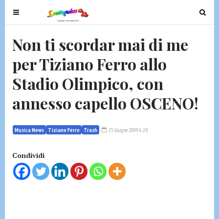
T
T
o
o
g
g
Non ti scordar mai di me
g
g
per Tiziano Ferro allo
l
l
e
e
Stadio Olimpico, con
n
n
a
a
annesso capello OSCENO!
v
v
i
i
g
g
Musica News
Tiziano Ferro
Trash
25 Giugno 2009 6:28
a
a
t
t
Condividi
i
i
o
o
n
n