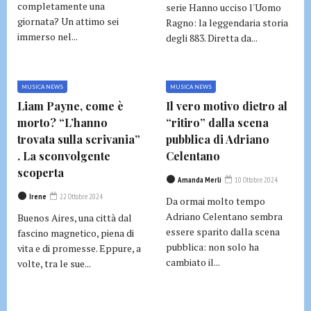
completamente una
serie Hanno ucciso l'Uomo
giornata? Un attimo sei
Ragno: la leggendaria storia
immerso nel...
degli 883. Diretta da...
MUSICA NEWS
MUSICA NEWS
Liam Payne, come è
Il vero motivo dietro al
morto? “L’hanno
“ritiro” dalla scena
trovata sulla scrivania”
pubblica di Adriano
. La sconvolgente
Celentano
scoperta
Amanda Merli
10 Ottobre 2024
Irene
22 Ottobre 2024
Da ormai molto tempo
Adriano Celentano sembra
Buenos Aires, una città dal
essere sparito dalla scena
fascino magnetico, piena di
pubblica: non solo ha
vita e di promesse. Eppure, a
cambiato il...
volte, tra le sue...