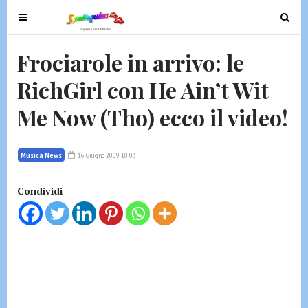
T
T
o
o
g
g
Frociarole in arrivo: le
g
g
RichGirl con He Ain’t Wit
l
l
e
e
Me Now (Tho) ecco il video!
n
n
a
a
v
v
Musica News
16 Giugno 2009 10:03
i
i
g
g
Condividi
a
a
t
t
i
i
o
o
n
n