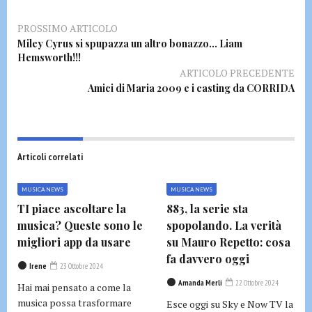
PROSSIMO ARTICOLO
Miley Cyrus si spupazza un altro bonazzo… Liam
Hemsworth!!!
ARTICOLO PRECEDENTE
Amici di Maria 2009 e i casting da CORRIDA
Articoli correlati
MUSICA NEWS
MUSICA NEWS
TI piace ascoltare la
883, la serie sta
musica? Queste sono le
spopolando. La verità
migliori app da usare
su Mauro Repetto: cosa
fa davvero oggi
Irene
23 Ottobre 2024
Amanda Merli
22 Ottobre 2024
Hai mai pensato a come la
musica possa trasformare
Esce oggi su Sky e Now TV la