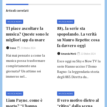
Articoli correlati
MUSICA NEWS
MUSICA NEWS
TI piace ascoltare la
883, la serie sta
musica? Queste sono le
spopolando. La verità
migliori app da usare
su Mauro Repetto: cosa
fa davvero oggi
Irene
23 Ottobre 2024
Amanda Merli
22 Ottobre 2024
Hai mai pensato a come la
musica possa trasformare
Esce oggi su Sky e Now TV la
completamente una
serie Hanno ucciso l'Uomo
giornata? Un attimo sei
Ragno: la leggendaria storia
immerso nel...
degli 883. Diretta da...
MUSICA NEWS
MUSICA NEWS
Liam Payne, come è
Il vero motivo dietro al
morto? “L’hanno
“ritiro” dalla scena