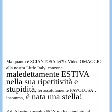
Ma quanto è SCIANTOSA lei?!?
Video OMAGGIO
alla nostra
Little Italy
,
canzone
maledettamente ESTIVA
nella sua ripetitività e
stupidità
,
lei assolutamente FAVOLOSA…
è nata una stella!
insomma,
P.S. Al primo ascolto NON mi ha convinto,
al