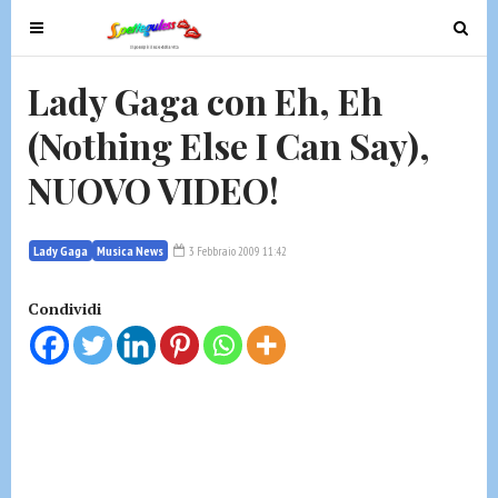
T
T
o
o
g
g
Lady Gaga con Eh, Eh
g
g
(Nothing Else I Can Say),
l
l
e
e
NUOVO VIDEO!
n
n
a
a
v
v
Lady Gaga
Musica News
3 Febbraio 2009 11:42
i
i
g
g
Condividi
a
a
t
t
i
i
o
o
n
n