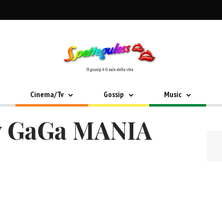
Cinema/Tv
Gossip
Music
y GaGa MANIA