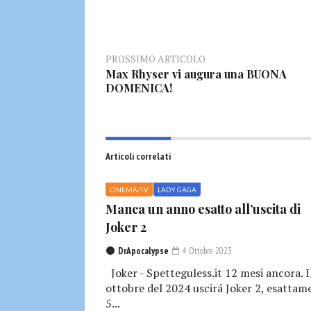
PROSSIMO ARTICOLO
Max Rhyser vi augura una BUONA
DOMENICA!
Articoli correlati
CINEMA/TV
LADY GAGA
Manca un anno esatto all’uscita di
Joker 2
DrApocalypse
4 Ottobre 2023
Joker - Spetteguless.it 12 mesi ancora. I
ottobre del 2024 uscirá Joker 2, esattam
5...