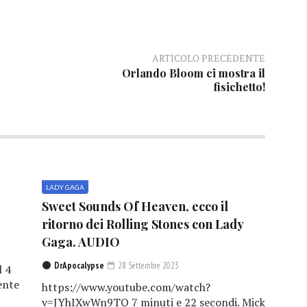
ARTICOLO PRECEDENTE
Orlando Bloom ci mostra il
fisichetto!
LADY GAGA
Sweet Sounds Of Heaven, ecco il
ritorno dei Rolling Stones con Lady
Gaga. AUDIO
DrApocalypse
28 Settembre 2023
l 4
ente
https://www.youtube.com/watch?
v=JYhIXwWn9TQ 7 minuti e 22 secondi. Mick