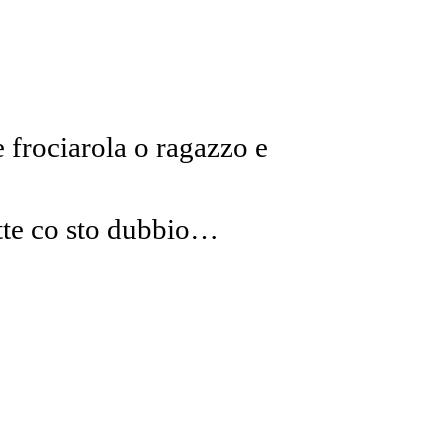
e frociarola
o ragazzo e
tte co sto dubbio…