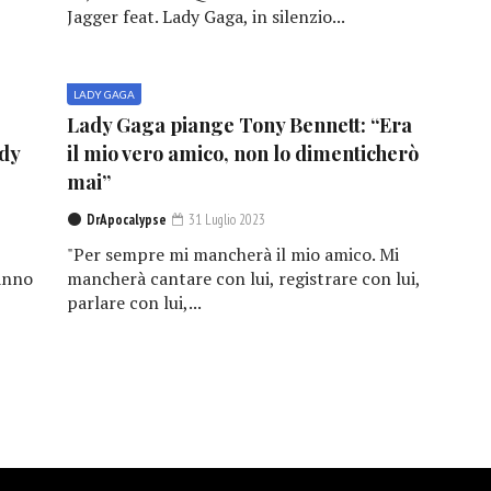
Jagger feat. Lady Gaga, in silenzio...
LADY GAGA
Lady Gaga piange Tony Bennett: “Era
ady
il mio vero amico, non lo dimenticherò
mai”
DrApocalypse
31 Luglio 2023
"Per sempre mi mancherà il mio amico. Mi
hanno
mancherà cantare con lui, registrare con lui,
parlare con lui,...