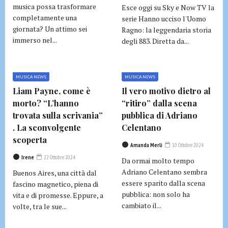
musica possa trasformare
Esce oggi su Sky e Now TV la
completamente una
serie Hanno ucciso l'Uomo
giornata? Un attimo sei
Ragno: la leggendaria storia
immerso nel...
degli 883. Diretta da...
MUSICA NEWS
MUSICA NEWS
Liam Payne, come è
Il vero motivo dietro al
morto? “L’hanno
“ritiro” dalla scena
trovata sulla scrivania”
pubblica di Adriano
. La sconvolgente
Celentano
scoperta
Amanda Merli
10 Ottobre 2024
Irene
22 Ottobre 2024
Da ormai molto tempo
Adriano Celentano sembra
Buenos Aires, una città dal
essere sparito dalla scena
fascino magnetico, piena di
pubblica: non solo ha
vita e di promesse. Eppure, a
cambiato il...
volte, tra le sue...