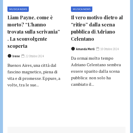
MUSICA NEWS
MUSICA NEWS
Liam Payne, come è
Il vero motivo dietro al
morto? “L’hanno
“ritiro” dalla scena
trovata sulla scrivania”
pubblica di Adriano
. La sconvolgente
Celentano
scoperta
Amanda Merli
10 Ottobre 2024
Irene
22 Ottobre 2024
Da ormai molto tempo
Adriano Celentano sembra
Buenos Aires, una città dal
essere sparito dalla scena
fascino magnetico, piena di
pubblica: non solo ha
vita e di promesse. Eppure, a
cambiato il...
volte, tra le sue...