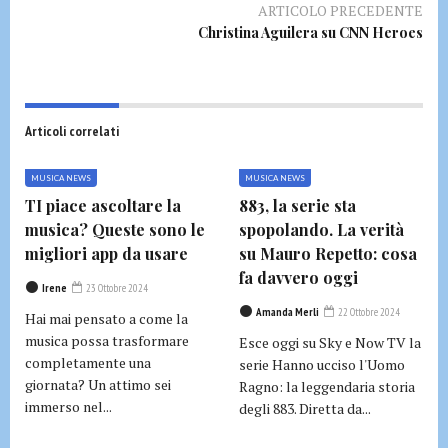
ARTICOLO PRECEDENTE
Christina Aguilera su CNN Heroes
Articoli correlati
MUSICA NEWS
MUSICA NEWS
TI piace ascoltare la
883, la serie sta
musica? Queste sono le
spopolando. La verità
migliori app da usare
su Mauro Repetto: cosa
fa davvero oggi
Irene
23 Ottobre 2024
Amanda Merli
22 Ottobre 2024
Hai mai pensato a come la
musica possa trasformare
Esce oggi su Sky e Now TV la
completamente una
serie Hanno ucciso l'Uomo
giornata? Un attimo sei
Ragno: la leggendaria storia
immerso nel...
degli 883. Diretta da...