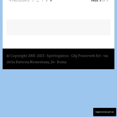
PRECEDENTE
1
…
7
8
9
PAGE 9
OF 9
© Copyright 2005-2023 - Spetteguless - Gfg Powerweb Srl - via
della Batteria Nomentana, 26 - Roma
Impostazioni privacy