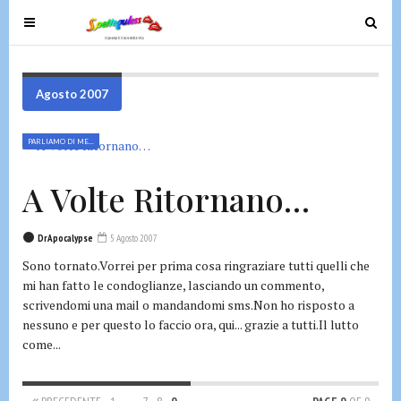
T
T
o
o
g
g
g
g
Agosto 2007
l
l
e
e
PARLIAMO DI ME...
n
n
a
a
A Volte Ritornano…
v
v
i
i
g
g
DrApocalypse
5 Agosto 2007
a
a
Sono tornato.Vorrei per prima cosa ringraziare tutti quelli che
t
t
mi han fatto le condoglianze, lasciando un commento,
i
i
scrivendomi una mail o mandandomi sms.Non ho risposto a
o
o
nessuno e per questo lo faccio ora, qui... grazie a tutti.Il lutto
come...
n
n