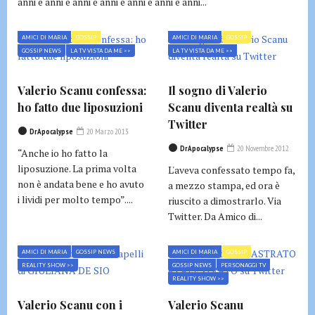
anni e anni e anni e anni e anni e anni e anni...
AMICI DI MARIA
GOSSIP
AMICI DI MARIA
GOSSIP
GOSSIP NEWS
LA TV VISTA DA ME >>
LA TV VISTA DA ME >>
Valerio Scanu confessa:
Il sogno di Valerio
ho fatto due liposuzioni
Scanu diventa realtà su
Twitter
DrApocalypse
20 Marzo 2013
DrApocalypse
20 Novembre 2012
“Anche io ho fatto la
liposuzione. La prima volta
L'aveva confessato tempo fa,
non è andata bene e ho avuto
a mezzo stampa, ed ora è
i lividi per molto tempo”....
riuscito a dimostrarlo. Via
Twitter. Da Amico di...
AMICI DI MARIA
GOSSIP NEWS
AMICI DI MARIA
GOSSIP
REALITY SHOW >>
GOSSIP NEWS
PERSONAGGI TV
REALITY SHOW >>
Valerio Scanu con i
Valerio Scanu