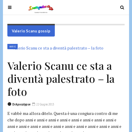
T
T
o
o
g
g
g
g
Valerio Scanu gossip
l
l
e
e
VARIE
n
n
a
a
Valerio Scanu ce sta a
v
v
i
i
diventà palestrato – la
g
g
a
a
foto
t
t
i
i
DrApocalypse
22 Giugno 2013
o
o
E vabbè ma allora ditelo. Questa è una congiura contro di me
n
n
che dopo anni e anni e anni e anni e anni e anni e anni e anni e
anni e anni e anni e anni e anni e anni e anni e anni e anni e anni e