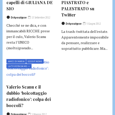
capelli di GIULIANA DE
PIASTRATO e
SIO
PALESTRATO su
Twitter
DrApocalypse
15 Settembre 2012
DrApocalypse
5 Giugno 2012
Checché se ne dica, e con
immancabili RICCHE prese
La trash-twittata dell'estate.
per il culo, Valerio Scanu
Apparentemente impossibile
resta l'UNICO
da pensare, realizzare e
(molto)pseudo...
soprattutto pubblicare. Ma...
AMICI DI MARIA
GOSSIP NEWS
LA TV VISTA DA ME >>
Valerio Scanu e il
dubbio ‘boicottaggio
radiofonico’: colpa dei
boccoli?
DrApocalypse
5 Maggio 2012