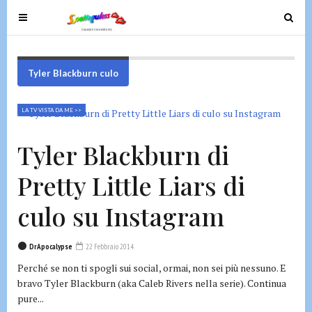
T
T
o
o
g
g
g
g
Tyler Blackburn culo
l
l
e
e
LA TV VISTA DA ME >>
n
n
a
a
Tyler Blackburn di
v
v
i
i
Pretty Little Liars di
g
g
a
a
culo su Instagram
t
t
i
i
DrApocalypse
22 Febbraio 2014
o
o
Perché se non ti spogli sui social, ormai, non sei più nessuno. E
n
n
bravo Tyler Blackburn (aka Caleb Rivers nella serie). Continua
pure...