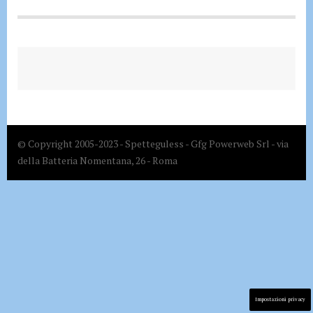
© Copyright 2005-2023 - Spetteguless - Gfg Powerweb Srl - via
della Batteria Nomentana, 26 - Roma
Impostazioni privacy