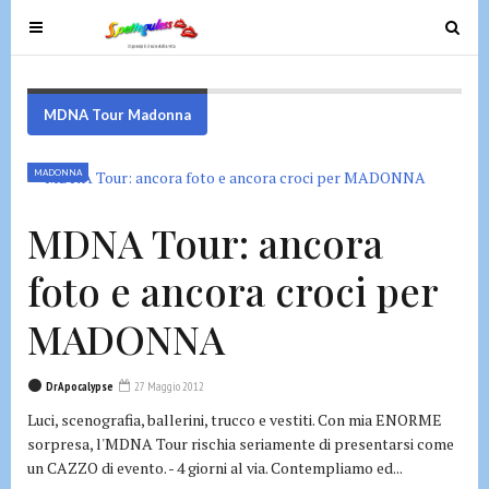
T
T
o
o
g
g
g
g
MDNA Tour Madonna
l
l
e
e
MADONNA
n
n
a
a
MDNA Tour: ancora
v
v
i
i
foto e ancora croci per
g
g
a
a
MADONNA
t
t
i
i
DrApocalypse
27 Maggio 2012
o
o
Luci, scenografia, ballerini, trucco e vestiti. Con mia ENORME
n
n
sorpresa, l'MDNA Tour rischia seriamente di presentarsi come
un CAZZO di evento. - 4 giorni al via. Contempliamo ed...