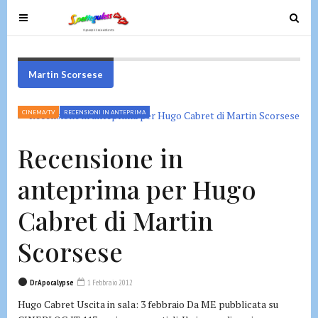
T
T
o
o
g
g
g
g
Martin Scorsese
l
l
e
e
CINEMA/TV
RECENSIONI IN ANTEPRIMA
n
n
a
a
Recensione in
v
v
i
i
anteprima per Hugo
g
g
a
a
Cabret di Martin
t
t
i
i
Scorsese
o
o
n
n
DrApocalypse
1 Febbraio 2012
Hugo Cabret Uscita in sala: 3 febbraio Da ME pubblicata su