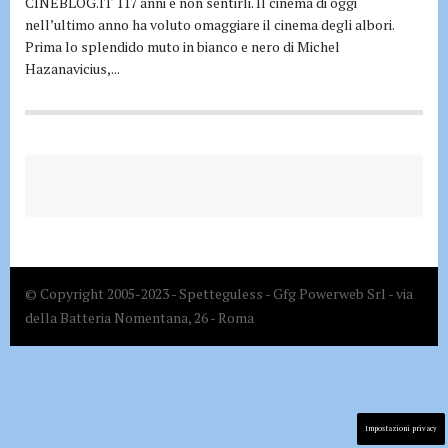
CINEBLOG.IT 117 anni e non sentirli. Il cinema di oggi
nell’ultimo anno ha voluto omaggiare il cinema degli albori.
Prima lo splendido muto in bianco e nero di Michel
Hazanavicius,...
© Copyright 2005-2023 - Spetteguless - Gfg Powerweb Srl - via
della Batteria Nomentana, 26 - Roma
Impostazioni privacy