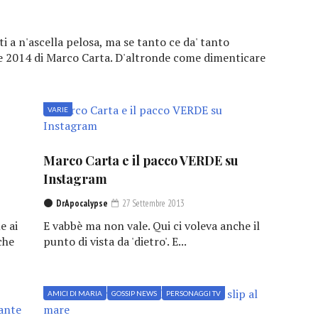
ti a n'ascella pelosa, ma se tanto ce da' tanto
ate 2014 di Marco Carta. D'altronde come dimenticare
VARIE
Marco Carta e il pacco VERDE su
Instagram
DrApocalypse
27 Settembre 2013
e ai
E vabbè ma non vale. Qui ci voleva anche il
che
punto di vista da 'dietro'. E...
AMICI DI MARIA
GOSSIP NEWS
PERSONAGGI TV