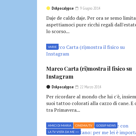
DrApocalypse
9 Giugno 2014
Daje de caldo daje. Per ora se semo limita
aspettiamoci pure ricchi regali dall'est
lo scorso...
VARIE
Marco Carta (ri)mostra il fisico su
Instagram
DrApocalypse
22 Marzo 2014
Per ricordare al mondo che lui c'è, insiem
suoi tattoo colorati alla cazzo di cane. E 
tra Primavera...
AMICI DI MARIA
CINEMA/TV
GOSSIP NEWS
LA TV VISTA DA ME >>