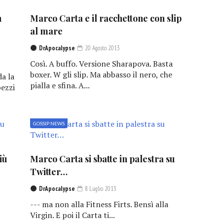
n
Marco Carta e il racchettone con slip
al mare
DrApocalypse
20 Agosto 2013
Così. A buffo. Versione Sharapova. Basta
boxer. W gli slip. Ma abbasso il nero, che
da la
pialla e sfina. A...
pezzi
GOSSIP NEWS
iù
Marco Carta si sbatte in palestra su
Twitter…
DrApocalypse
8 Luglio 2013
--- ma non alla Fitness Firts. Bensì alla
Virgin. E poi il Carta ti...