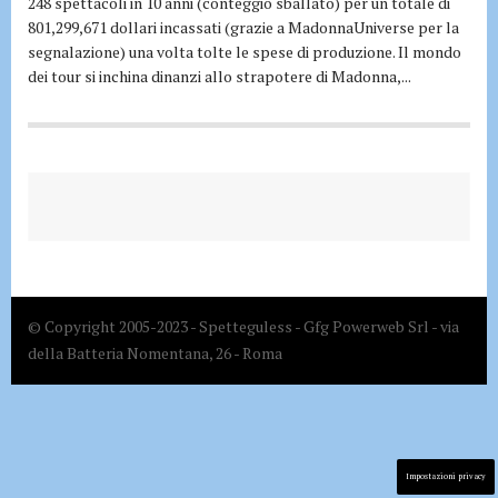
248 spettacoli in 10 anni (conteggio sballato) per un totale di
801,299,671 dollari incassati (grazie a MadonnaUniverse per la
segnalazione) una volta tolte le spese di produzione. Il mondo
dei tour si inchina dinanzi allo strapotere di Madonna,...
© Copyright 2005-2023 - Spetteguless - Gfg Powerweb Srl - via
della Batteria Nomentana, 26 - Roma
Impostazioni privacy