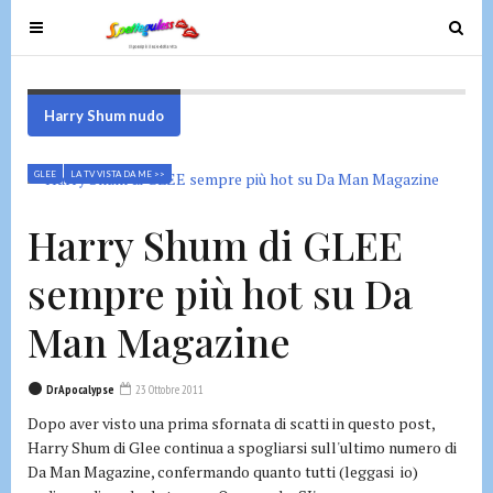
T
T
o
o
g
g
g
g
Harry Shum nudo
l
l
e
e
GLEE
LA TV VISTA DA ME >>
n
n
a
a
Harry Shum di GLEE
v
v
i
i
sempre più hot su Da
g
g
a
a
Man Magazine
t
t
i
i
DrApocalypse
23 Ottobre 2011
o
o
Dopo aver visto una prima sfornata di scatti in questo post,
n
n
Harry Shum di Glee continua a spogliarsi sull'ultimo numero di
Da Man Magazine, confermando quanto tutti (leggasi io)