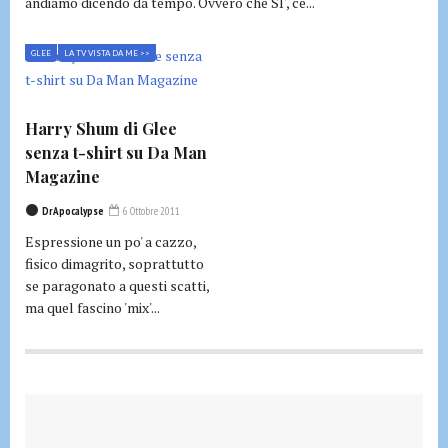
andiamo dicendo da tempo. Ovvero che SI', ce...
GLEE
LA TV VISTA DA ME >>
Harry Shum di Glee
senza t-shirt su Da Man
Magazine
DrApocalypse
6 Ottobre 2011
Espressione un po' a cazzo,
fisico dimagrito, soprattutto
se paragonato a questi scatti,
ma quel fascino 'mix'...