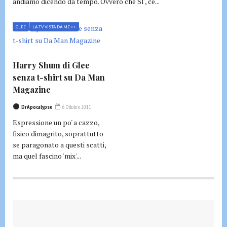
andiamo dicendo da tempo. Ovvero che SI', ce...
GLEE
LA TV VISTA DA ME >>
Harry Shum di Glee
senza t-shirt su Da Man
Magazine
DrApocalypse
6 Ottobre 2011
Espressione un po' a cazzo,
fisico dimagrito, soprattutto
se paragonato a questi scatti,
ma quel fascino 'mix'...