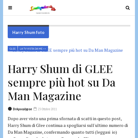
T
T
o
o
g
g
g
g
Harry Shum foto
l
l
e
e
GLEE
LA TV VISTA DA ME >>
n
n
a
a
Harry Shum di GLEE
v
v
i
i
sempre più hot su Da
g
g
a
a
Man Magazine
t
t
i
i
DrApocalypse
23 Ottobre 2011
o
o
Dopo aver visto una prima sfornata di scatti in questo post,
n
n
Harry Shum di Glee continua a spogliarsi sull'ultimo numero di
Da Man Magazine, confermando quanto tutti (leggasi io)