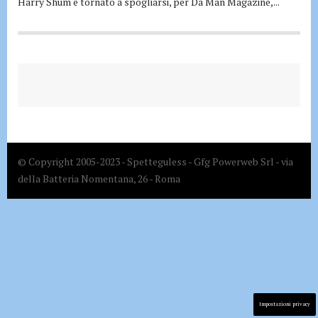
Harry Shum è tornato a spogliarsi, per Da Man Magazine,...
© Copyright 2005-2023 - Spetteguless - Gfg Powerweb Srl - via
della Batteria Nomentana, 26 - Roma
Impostazioni privacy