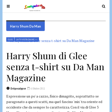
T
T
o
o
g
g
g
g
Harry Shum Da Man
l
l
e
e
GLEE
LA TV VISTA DA ME >>
n
n
a
a
Harry Shum di Glee
v
v
i
i
senza t-shirt su Da Man
g
g
a
a
Magazine
t
t
i
i
DrApocalypse
6 Ottobre 2011
o
o
Espressione un po' a cazzo, fisico dimagrito, soprattutto se
n
n
paragonato a questi scatti, ma quel fascino 'mix' tra oriente ed
occidente che da sempre lo caratterizza. Con il via di Glee 3