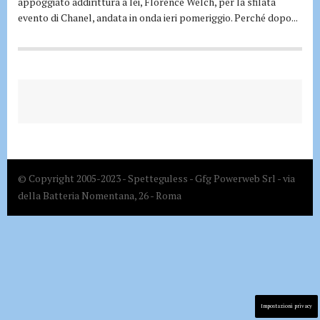
appoggiato addirittura a lei, Florence Welch, per la sfilata
evento di Chanel, andata in onda ieri pomeriggio. Perché dopo...
© Copyright 2005-2023 - Spetteguless - Gfg Powerweb Srl - via
della Batteria Nomentana, 26 - Roma
Impostazioni privacy