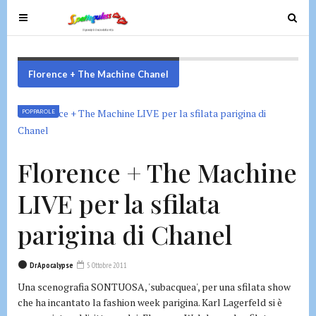
T
T
o
o
g
g
g
g
Florence + The Machine Chanel
l
l
e
e
POPPAROLE
n
n
a
a
v
v
Florence + The Machine
i
i
g
g
LIVE per la sfilata
a
a
t
t
parigina di Chanel
i
i
o
o
DrApocalypse
5 Ottobre 2011
n
n
Una scenografia SONTUOSA, 'subacquea', per una sfilata show
che ha incantato la fashion week parigina. Karl Lagerfeld si è