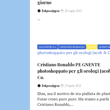
giorno
DrApocalypse
28 Luglio 2013
...
CALCIATORI A-L
CRISTIANO RONALDO
GOSSIP
GOSSIP 
Cristiano Ronaldo PE GNENTE
photoshoppato per gli orologi Jaco
Co.
DrApocalypse
29 Aprile 2013
Ehm, ma il motivo de sta piallata de plas
Fosse cesso pure pure. Ma stamo a parlà
Cristiano Ronaldo,...