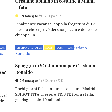
Cristiano Ronaldo in costume a Miami
– foto
DrApocalypse
15 Giugno 2013
Finalmente vacanza, dopo la fregatura di 12
mesi fa che ci privò dei suoi pacchi e delle sue
chiappe. In...
NEWS
CRISTIANO RONALDO
GOSSIP
GOSSIP NEWS
Spiaggia di SOLI uomini per Cristiano
b &
Ronaldo
DrApocalypse
6 Settembre 2012
Pochi giorni fa ha annunciato ad una Madrid
SBIGOTTITA di essere TRISTE (pora stella,
tica?
guadagna solo 10 milioni...
 de