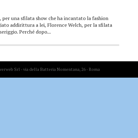
per una sfilata show che ha incantato la fashion
ato addirittura a lei, Florence Welch, per la sfilata
eriggio. Perché dopo...
erweb Srl - via della Batteria Nomentana, 26 - Roma