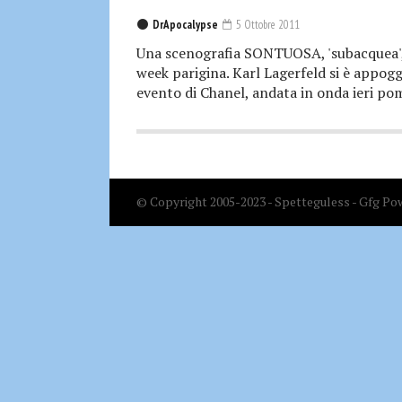
DrApocalypse
5 Ottobre 2011
Una scenografia SONTUOSA, 'subacquea', 
week parigina. Karl Lagerfeld si è appoggi
evento di Chanel, andata in onda ieri pom
© Copyright 2005-2023 - Spetteguless - Gfg Pow