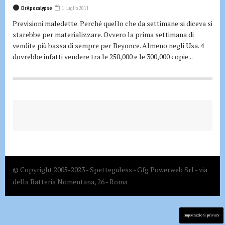
DrApocalypse
1 Luglio 2011
Previsioni maledette. Perché quello che da settimane si diceva si
starebbe per materializzare. Ovvero la prima settimana di
vendite più bassa di sempre per Beyonce. Almeno negli Usa. 4
dovrebbe infatti vendere tra le 250,000 e le 300,000 copie...
© Copyright 2005-2023 - Spetteguless - Gfg Powerweb Srl - via
della Batteria Nomentana, 26 - Roma
Impostazioni privacy