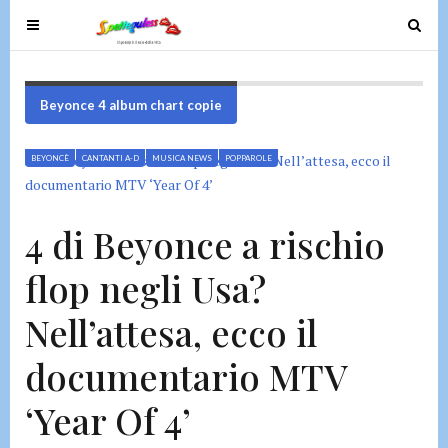
T
T
o
o
g
g
g
g
Beyonce 4 album chart copie
l
l
e
e
BEYONCÈ
CANTANTI A-D
MUSICA NEWS
POPPAROLE
n
n
a
a
v
v
4 di Beyonce a rischio
i
i
g
g
flop negli Usa?
a
a
t
t
Nell’attesa, ecco il
i
i
o
o
documentario MTV
n
n
‘Year Of 4’