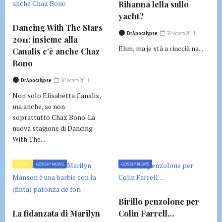
Rihanna lella sullo
yacht?
Dancing With The Stars
DrApocalypse
30 Agosto 2011
2011: insieme alla
Ehm, ma je stà a ciuccià na...
Canalis c’è anche Chaz
Bono
DrApocalypse
30 Agosto 2011
Non solo Elisabetta Canalis,
ma anche, se non
soprattutto Chaz Bono. La
nuova stagione di Dancing
With The...
GOSSIP
GOSSIP NEWS
GOSSIP NEWS
Birillo penzolone per
La fidanzata di Marilyn
Colin Farrell…