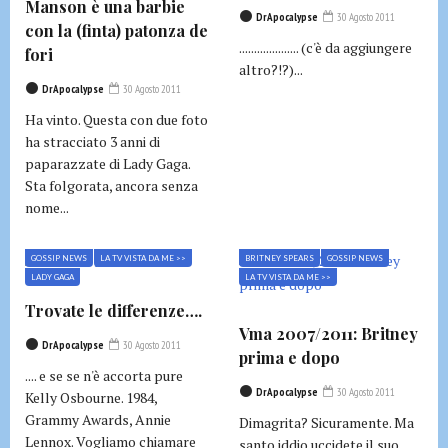
Manson è una barbie
DrApocalypse
30 Agosto 2011
con la (finta) patonza de
.................... (c'è da aggiungere
fori
altro?!?)...
DrApocalypse
30 Agosto 2011
Ha vinto. Questa con due foto
ha stracciato 3 anni di
paparazzate di Lady Gaga.
Sta folgorata, ancora senza
nome...
GOSSIP NEWS
LA TV VISTA DA ME >>
BRITNEY SPEARS
GOSSIP NEWS
LADY GAGA
LA TV VISTA DA ME >>
Trovate le differenze….
Vma 2007/2011: Britney
DrApocalypse
30 Agosto 2011
prima e dopo
.... e se se n'è accorta pure
DrApocalypse
30 Agosto 2011
Kelly Osbourne. 1984,
Grammy Awards, Annie
Dimagrita? Sicuramente. Ma
Lennox. Vogliamo chiamare
santo iddio uccidete il suo