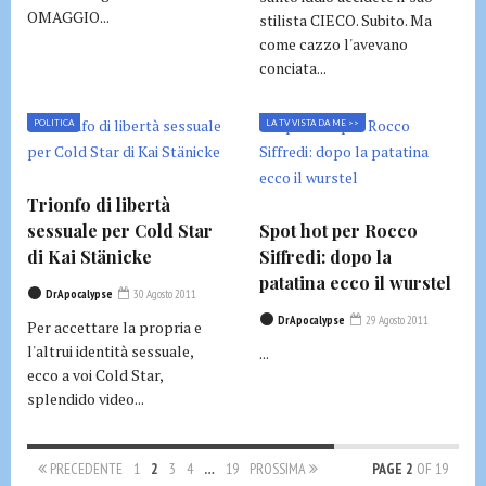
OMAGGIO...
stilista CIECO. Subito. Ma
come cazzo l'avevano
conciata...
POLITICA
LA TV VISTA DA ME >>
Trionfo di libertà
sessuale per Cold Star
Spot hot per Rocco
di Kai Stänicke
Siffredi: dopo la
patatina ecco il wurstel
DrApocalypse
30 Agosto 2011
DrApocalypse
29 Agosto 2011
Per accettare la propria e
l'altrui identità sessuale,
...
ecco a voi Cold Star,
splendido video...
PRECEDENTE
1
2
3
4
…
19
PROSSIMA
PAGE 2
OF 19